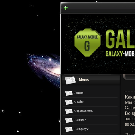
Меню
Главная
Каки
Мы с
О сайте
Gala
Обратная связь
Во в
элек
Наш блог
ввод
Наш форум
Для 