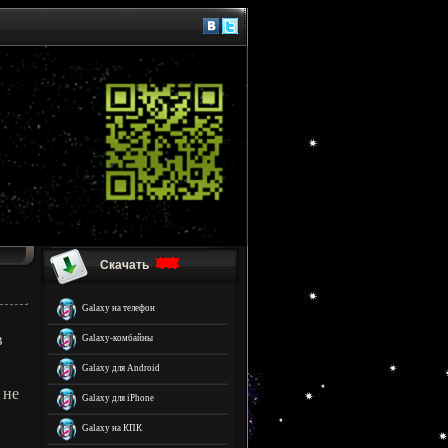
Скачать
Galaxy на телефон
в
Galaxy-комбайны
Galaxy для Android
 не
Galaxy для iPhone
Galaxy на КПК