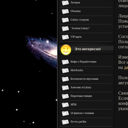
отве
Лотереи
лица
Объекты
Лице
Galaxy-сундуки
Пожа
уста
"Агенты Galaxy"
Согл
VIP карта
Поль
согл
Это интересно!
Изме
Все 
Инфо о Разработчиках
на
д
MobStudio
Поли
Безопасность персонажа
авгу
Анти-вис в Galaxy
Связ
Пиратская станция
Если
конф
MDK
указ
50 фактов о человеке
Почта для Вас