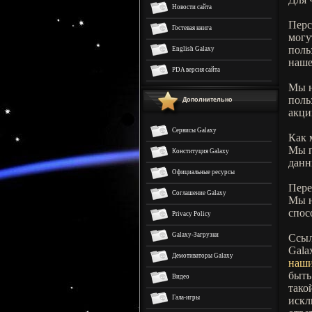
Новости сайта
Перс
Гостевая книга
могу
поль
English Galaxy
наше
PDA версия сайта
Мы н
поль
Дополнительно
акци
Сервисы Galaxy
Как 
Мы п
Конституция Galaxy
данн
Официальные ресурсы
Пере
Соглашение Galaxy
Мы н
спос
Privacy Policy
Galaxy-Загрузки
Ссыл
Gala
Демотиваторы Galaxy
наши
быть
Видео
тако
Гала-игры
искл