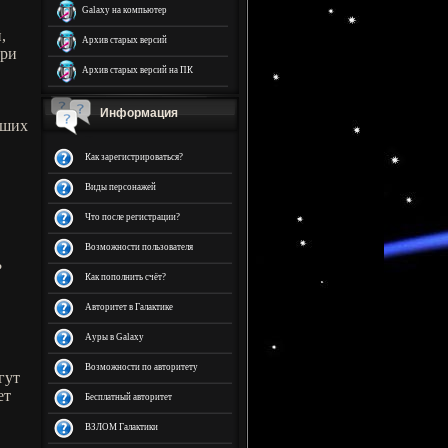
Galaxy на компьютер
,
Архив старых версий
ери
Архив старых версий на ПК
Информация
аших
Как зарегистрироваться?
Виды персонажей
Что после регистрации?
Возможности пользователя
?
Как пополнить счёт?
Авторитет в Галактике
Ауры в Galaxy
Возможности по авторитету
гут
ет
Бесплатный авторитет
ВЗЛОМ Галактики