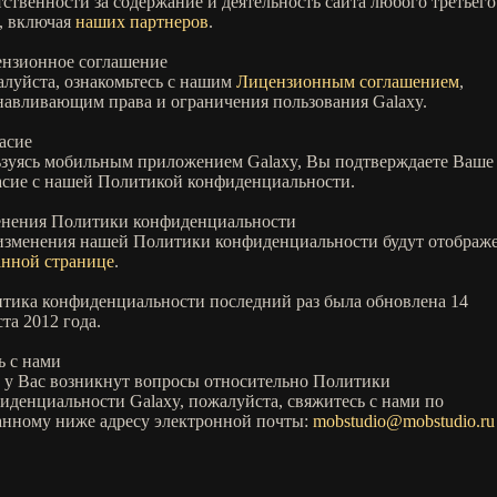
тственности за содержание и деятельность сайта любого третьего
, включая
наших партнеров
.
нзионное соглашение
луйста, ознакомьтесь с нашим
Лицензионным соглашением
,
навливающим права и ограничения пользования Galaxy.
асие
зуясь мобильным приложением Galaxy, Вы подтверждаете Ваше
асие с нашей Политикой конфиденциальности.
нения Политики конфиденциальности
изменения нашей Политики конфиденциальности будут отображ
анной странице
.
тика конфиденциальности последний раз была обновлена 14
ста 2012 года.
ь с нами
 у Вас возникнут вопросы относительно Политики
иденциальности Galaxy, пожалуйста, свяжитесь с нами по
анному ниже адресу электронной почты:
mobstudio@mobstudio.ru