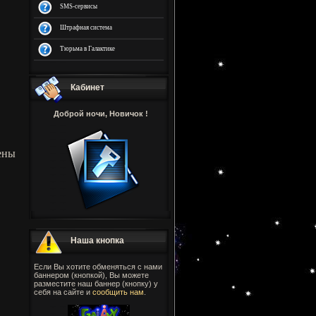
SMS-сервисы
Штрафная система
Тюрьма в Галактике
Кабинет
Доброй ночи, Новичок !
ены
Наша кнопка
Если Вы хотите обменяться с нами
баннером (кнопкой), Вы можете
разместите наш баннер (кнопку) у
себя на сайте и
сообщить нам
.