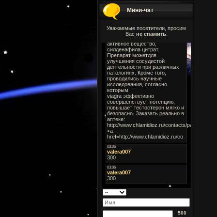
Мини-чат
Уважаемые посетители, просим
Вас
не спамить
.
500