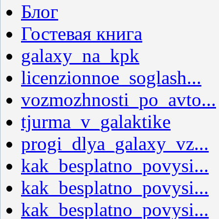
Блог
Гостевая книга
galaxy_na_kpk
licenzionnoe_soglash...
vozmozhnosti_po_avto...
tjurma_v_galaktike
progi_dlya_galaxy_vz...
kak_besplatno_povysi...
kak_besplatno_povysi...
kak_besplatno_povysi...