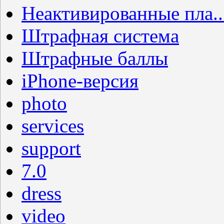
Неактивированные пла..
Штрафная система
Штрафные баллы
iPhone-версия
photo
services
support
7.0
dress
video