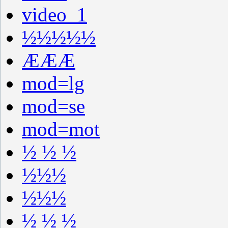
video_1
½½½½½
ÆÆÆ
mod=lg
mod=se
mod=mot
½ ½ ½
½½½
½½½
½ ½ ½