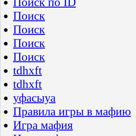
Поиск по ID
Поиск
Поиск
Поиск
Поиск
tdhxft
tdhxft
уфасыуа
Правила игры в мафию
Игра мафия