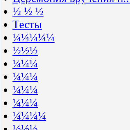
½ ½ ½
Тесты
¼¼¼¼¼
½½½
¼¼¼
¼¼¼
¼¼¼
¼¼¼
¼¼¼¼
½½½