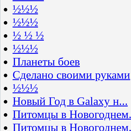
½½½
½½½
½ ½ ½
½½½
Планеты боев
Сделано своими руками
½½½
Новый Год в Galaxy н...
Питомцы в Новогоднем.
Питомцы в Новогоднем.