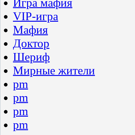
Игра мафия
VIP-игра
Мафия
Доктор
Шериф
Мирные жители
pm
pm
pm
pm