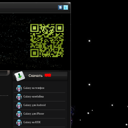
Скачать
Galaxy на телефон
Galaxy-комбайны
Galaxy для Android
Galaxy для iPhone
Galaxy на КПК