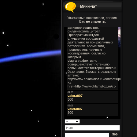
Мини-чат
Уважаемые посетители, просим
Вас
не спамить
.
500