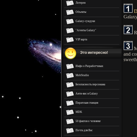
Лотереи
D
Объекты
Galax
Galaxy-сундуки
"Агенты Galaxy"
Re
VIP карта
Ma
Это интересно!
and con
sweethe
Инфо о Разработчиках
MobStudio
Безопасность персонажа
Анти-вис в Galaxy
Пиратская станция
MDK
50 фактов о человеке
Почта для Вас