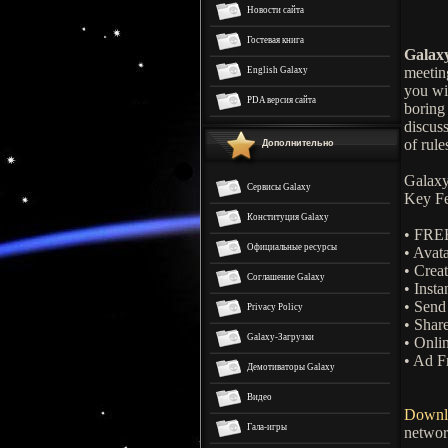
Новости сайта
Гостевая книга
Galax
meetin
English Galaxy
you wi
PDA версия сайта
boring 
discus
of rul
Дополнительно
Galaxy 
Сервисы Galaxy
Key Fe
Конституция Galaxy
• FRE
Официальные ресурсы
• Avat
• Crea
Соглашение Galaxy
• Inst
• Sen
Privacy Policy
• Shar
Galaxy-Загрузки
• Onli
• Ad F
Демотиваторы Galaxy
Видео
Downl
Гала-игры
networ