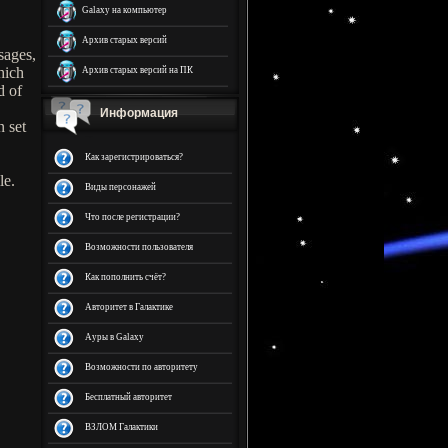
Galaxy на компьютер
Архив старых версий
sages,
hich
Архив старых версий на ПК
d of
Информация
 set
Как зарегистрироваться?
le.
Виды персонажей
Что после регистрации?
Возможности пользователя
Как пополнить счёт?
Авторитет в Галактике
Ауры в Galaxy
Возможности по авторитету
Бесплатный авторитет
ВЗЛОМ Галактики