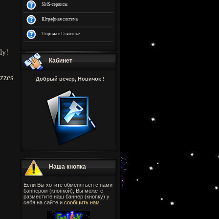
SMS-сервисы
Штрафная система
Тюрьма в Галактике
ly!
Кабинет
izzes
Добрый вечер, Новичок !
Наша кнопка
Если Вы хотите обменяться с нами
баннером (кнопкой), Вы можете
разместите наш баннер (кнопку) у
себя на сайте и
сообщить нам
.