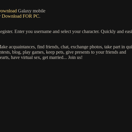
ownload
Galaxy mobile
y
Download FOR PC
.
gister. Enter you username and select your character. Quickly and easi
ke acquaintances, find friends, chat, exchange photos, take part in qu
tests, blog, play games, keep pets, give presents to your friends and
arts, have virtual sex, get married... Join us!