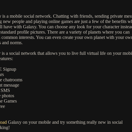
y
is a mobile social network. Chatting with friends, sending private mes
g new people and playing online games are just a few of the benefits w
ll have with Galaxy. You can choose any look for your character instea
standard profile pictures. There are a variety of planets where you can
s common interests. You can even create your own planet with your own
es and norms.
is a social network that allows you to live full virtual life on your mobi
atures:
E Signup
ars
te chatrooms
ant message
d SMS
e photos
ne Games
ree
oad
Galaxy on your mobile and try something really new in social
king!