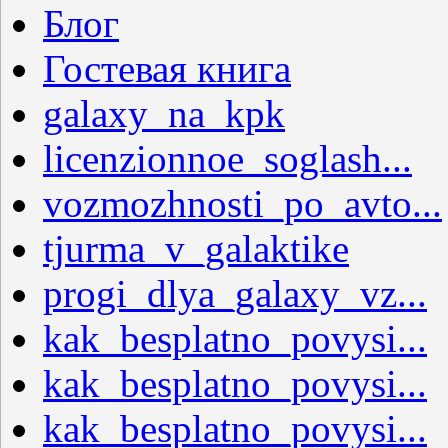
Блог
Гостевая книга
galaxy_na_kpk
licenzionnoe_soglash...
vozmozhnosti_po_avto...
tjurma_v_galaktike
progi_dlya_galaxy_vz...
kak_besplatno_povysi...
kak_besplatno_povysi...
kak_besplatno_povysi...