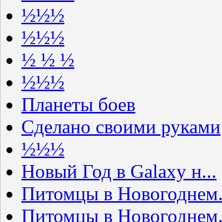
½½½
½½½
½ ½ ½
½½½
Планеты боев
Сделано своими руками
½½½
Новый Год в Galaxy н...
Питомцы в Новогоднем.
Питомцы в Новогоднем.