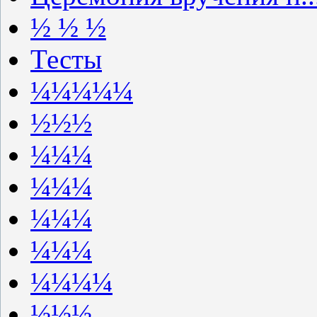
½ ½ ½
Тесты
¼¼¼¼¼
½½½
¼¼¼
¼¼¼
¼¼¼
¼¼¼
¼¼¼¼
½½½