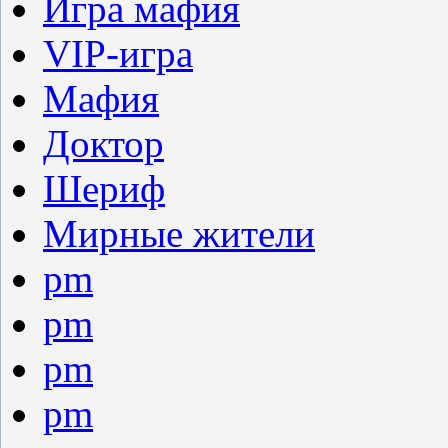
Игра мафия
VIP-игра
Мафия
Доктор
Шериф
Мирные жители
pm
pm
pm
pm