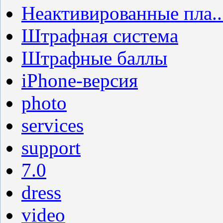
Неактивированные пла..
Штрафная система
Штрафные баллы
iPhone-версия
photo
services
support
7.0
dress
video