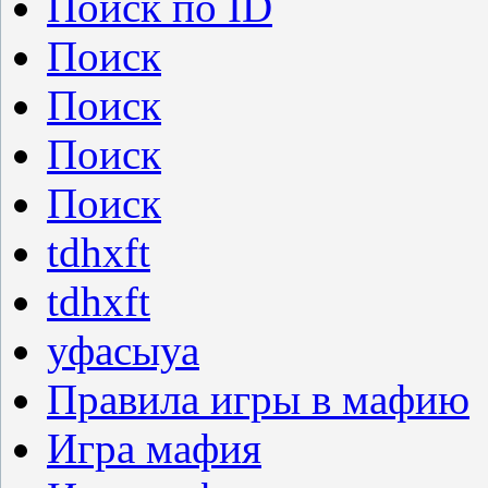
Поиск по ID
Поиск
Поиск
Поиск
Поиск
tdhxft
tdhxft
уфасыуа
Правила игры в мафию
Игра мафия