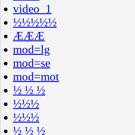
video_1
½½½½½
ÆÆÆ
mod=lg
mod=se
mod=mot
½ ½ ½
½½½
½½½
½ ½ ½