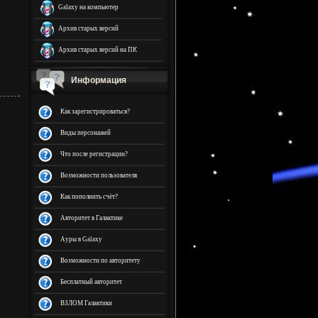
Galaxy на компьютер
Архив старых версий
Архив старых версий на ПК
Информация
Как зарегистрироваться?
Виды персонажей
Что после регистрации?
Возможности пользователя
Как пополнить счёт?
Авторитет в Галактике
Ауры в Galaxy
Возможности по авторитету
Бесплатный авторитет
ВЗЛОМ Галактики