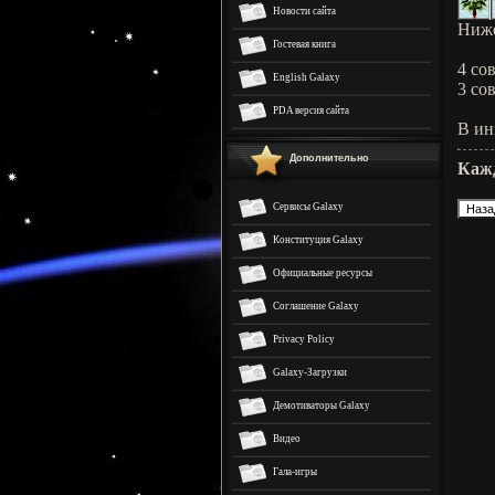
Новости сайта
Ниже
Гостевая книга
4 сов
English Galaxy
3 сов
PDA версия сайта
В ин
Дополнительно
Каж
Сервисы Galaxy
Конституция Galaxy
Официальные ресурсы
Соглашение Galaxy
Privacy Policy
Galaxy-Загрузки
Демотиваторы Galaxy
Видео
Гала-игры