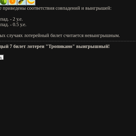
 приведены соответствия совпадений и выигрышей:
пад. - 2 у.е.
пад. - 0.5 у.е.
ых случаях лотерейный билет считается невыигрышным.
дый 7 билет лотереи "Тропикано" выигрышный!