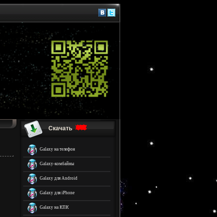
Скачать
Galaxy на телефон
Galaxy-комбайны
Galaxy для Android
Galaxy для iPhone
Galaxy на КПК