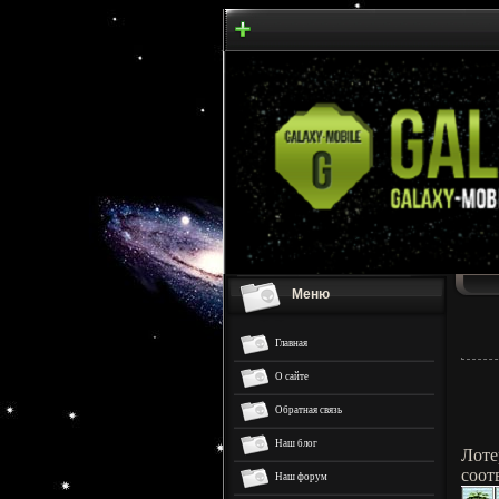
Меню
Главная
О сайте
Обратная связь
Наш блог
Лоте
соот
Наш форум