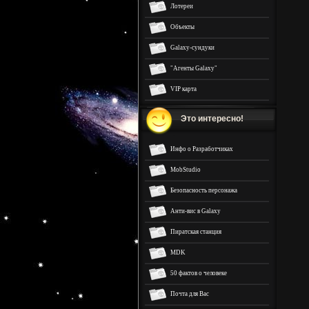
Лотереи
Объекты
Galaxy-сундуки
"Агенты Galaxy"
VIP карта
Это интересно!
Инфо о Разработчиках
MobStudio
Безопасность персонажа
Анти-вис в Galaxy
Пиратская станция
MDK
50 фактов о человеке
Почта для Вас