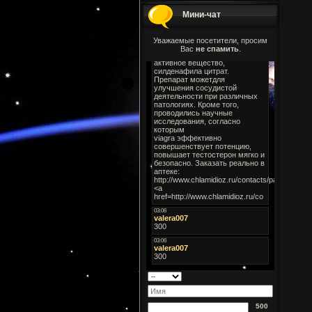
Мини-чат
Уважаемые посетители, просим
Вас
не спамить
.
500