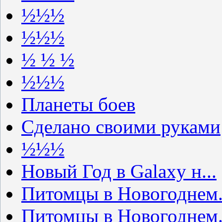
½½½
½½½
½ ½ ½
½½½
Планеты боев
Сделано своими руками
½½½
Новый Год в Galaxy н...
Питомцы в Новогоднем.
Питомцы в Новогоднем.