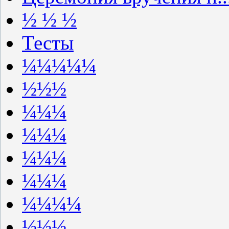
½ ½ ½
Тесты
¼¼¼¼¼
½½½
¼¼¼
¼¼¼
¼¼¼
¼¼¼
¼¼¼¼
½½½