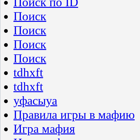
Поиск по ID
Поиск
Поиск
Поиск
Поиск
tdhxft
tdhxft
уфасыуа
Правила игры в мафию
Игра мафия