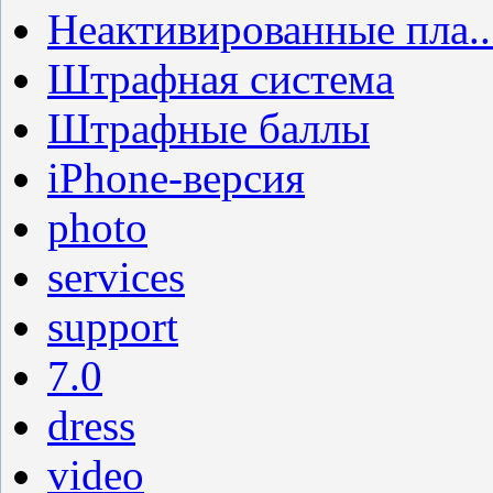
Неактивированные пла..
Штрафная система
Штрафные баллы
iPhone-версия
photo
services
support
7.0
dress
video