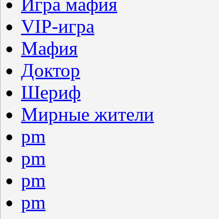
Игра мафия
VIP-игра
Мафия
Доктор
Шериф
Мирные жители
pm
pm
pm
pm