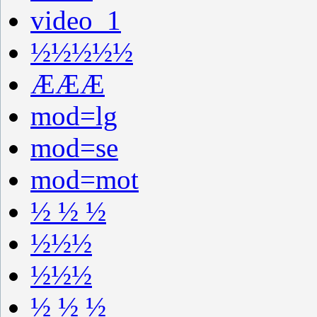
video_1
½½½½½
ÆÆÆ
mod=lg
mod=se
mod=mot
½ ½ ½
½½½
½½½
½ ½ ½