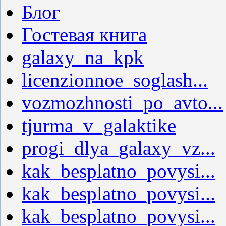
Блог
Гостевая книга
galaxy_na_kpk
licenzionnoe_soglash...
vozmozhnosti_po_avto...
tjurma_v_galaktike
progi_dlya_galaxy_vz...
kak_besplatno_povysi...
kak_besplatno_povysi...
kak_besplatno_povysi...