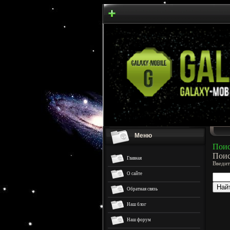
Меню
Поис
Поис
Главная
Введит
О сайте
Обратная связь
Наш блог
Наш форум