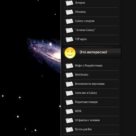
Лотереи
Объекты
Galaxy-сундуки
"Агенты Galaxy"
VIP карта
Это интересно!
Инфо о Разработчиках
MobStudio
Безопасность персонажа
Анти-вис в Galaxy
Пиратская станция
MDK
50 фактов о человеке
Почта для Вас