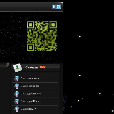
Скачать
Galaxy на телефон
Galaxy-комбайны
Galaxy для Android
Galaxy для iPhone
Galaxy на КПК