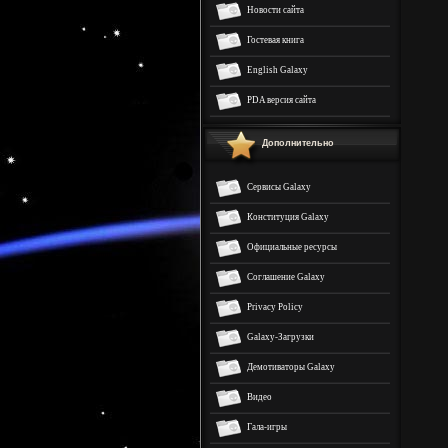
Новости сайта
Гостевая книга
English Galaxy
PDA версия сайта
Дополнительно
Сервисы Galaxy
Конституция Galaxy
Официальные ресурсы
Соглашение Galaxy
Privacy Policy
Galaxy-Загрузки
Демотиваторы Galaxy
Видео
Гала-игры