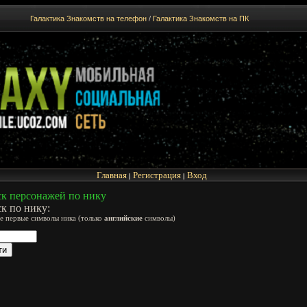
Галактика Знакомств на телефон
/
Галактика Знакомств на ПК
Главная
Регистрация
Вход
|
|
к персонажей по нику
к по нику:
е первые символы ника (только
английские
символы)