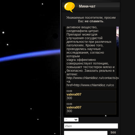
Мини-чат
Уважаемые посетители, просим
Вас
не спамить
.
500