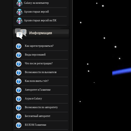
Galaxy на компьютер
Архив старых версий
Архив старых версий на ПК
Информация
Как зарегистрироваться?
Виды персонажей
Что после регистрации?
Возможности пользователя
Как пополнить счёт?
Авторитет в Галактике
Ауры в Galaxy
Возможности по авторитету
Бесплатный авторитет
ВЗЛОМ Галактики